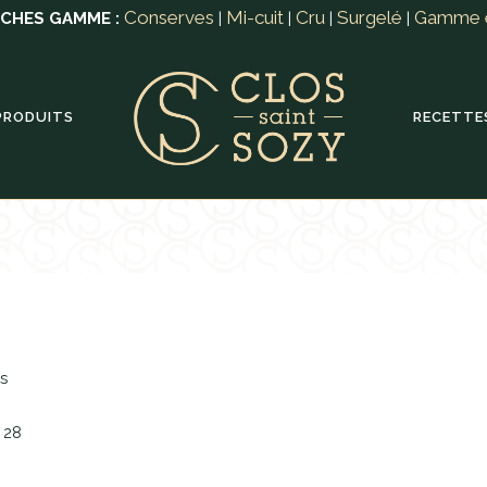
Conserves
Mi-cuit
Cru
Surgelé
Gamme 
ICHES GAMME :
|
|
|
|
PRODUITS
RECETTE
s
5 28