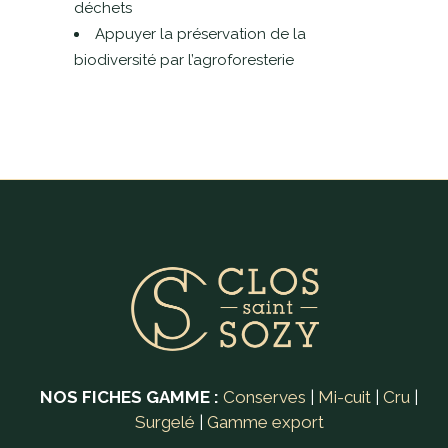
déchets
Appuyer la préservation de la
biodiversité par l’agroforesterie
NOS FICHES GAMME :
Conserves
|
Mi-cuit
|
Cru
|
Surgelé
|
Gamme export