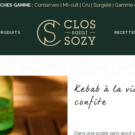
Conserves
Mi-cuit
Cru
Surgelé
Gamme 
ICHES GAMME :
|
|
|
|
PRODUITS
RECETTE
Kebab à la v
confite
Dans une poêle sans ajout de