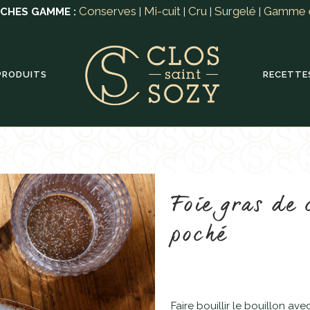
Conserves
Mi-cuit
Cru
Surgelé
Gamme 
ICHES GAMME :
|
|
|
|
PRODUITS
RECETTE
Foie gras de 
poché
Faire bouillir le bouillon av