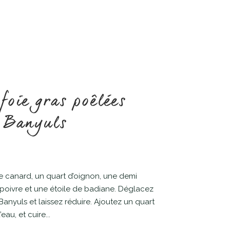
foie gras poêlées
t Banyuls
de canard, un quart d’oignon, une demi
 poivre et une étoile de badiane. Déglacez
 Banyuls et laissez réduire. Ajoutez un quart
au, et cuire...