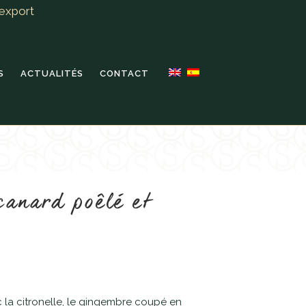
export
S
ACTUALITÉS
CONTACT
canard poêlé et
ec la citronelle, le gingembre coupé en